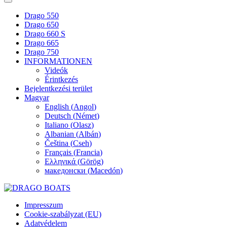
Drago 550
Drago 650
Drago 660 S
Drago 665
Drago 750
INFORMATIONEN
Videók
Érintkezés
Bejelentkezési terület
Magyar
English
(
Angol
)
Deutsch
(
Német
)
Italiano
(
Olasz
)
Albanian
(
Albán
)
Čeština
(
Cseh
)
Français
(
Francia
)
Ελληνικά
(
Görög
)
македонски
(
Macedón
)
Impresszum
Cookie-szabályzat (EU)
Adatvédelem