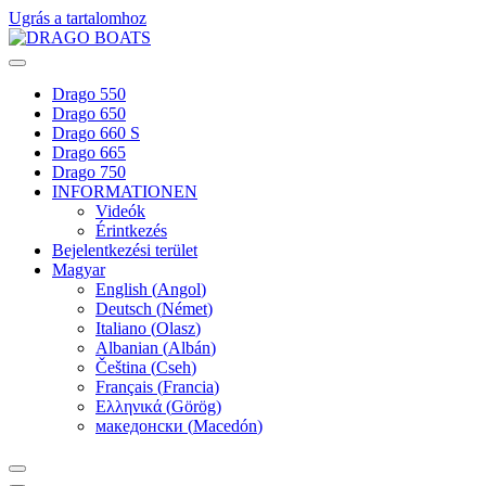
Ugrás a tartalomhoz
Drago 550
Drago 650
Drago 660 S
Drago 665
Drago 750
INFORMATIONEN
Videók
Érintkezés
Bejelentkezési terület
Magyar
English
(
Angol
)
Deutsch
(
Német
)
Italiano
(
Olasz
)
Albanian
(
Albán
)
Čeština
(
Cseh
)
Français
(
Francia
)
Ελληνικά
(
Görög
)
македонски
(
Macedón
)