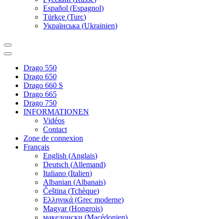
Español
(
Espagnol
)
Türkçe
(
Turc
)
Українська
(
Ukrainien
)
Drago 550
Drago 650
Drago 660 S
Drago 665
Drago 750
INFORMATIONEN
Vidéos
Contact
Zone de connexion
Français
English
(
Anglais
)
Deutsch
(
Allemand
)
Italiano
(
Italien
)
Albanian
(
Albanais
)
Čeština
(
Tchèque
)
Ελληνικά
(
Grec moderne
)
Magyar
(
Hongrois
)
македонски
(
Macédonien
)