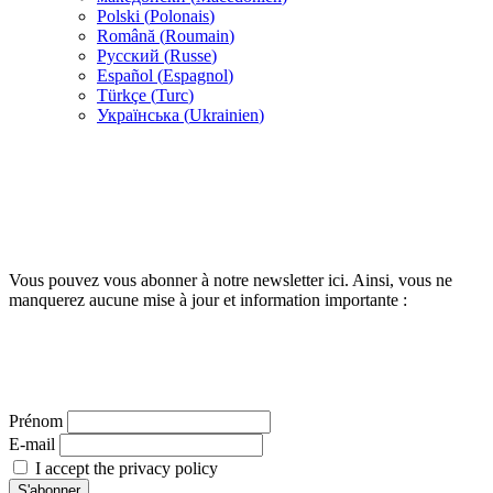
Polski
(
Polonais
)
Română
(
Roumain
)
Русский
(
Russe
)
Español
(
Espagnol
)
Türkçe
(
Turc
)
Українська
(
Ukrainien
)
Vous pouvez vous abonner à notre newsletter ici. Ainsi, vous ne
manquerez aucune mise à jour et information importante :
Prénom
E-mail
I accept the privacy policy