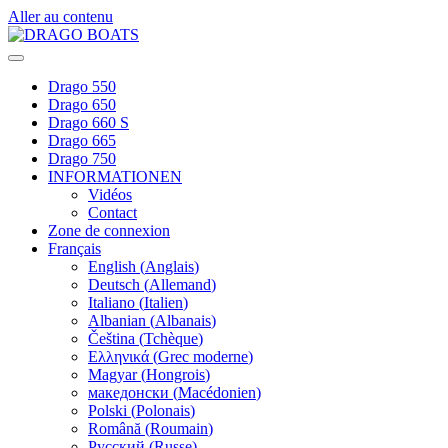
Aller au contenu
Drago 550
Drago 650
Drago 660 S
Drago 665
Drago 750
INFORMATIONEN
Vidéos
Contact
Zone de connexion
Français
English
(
Anglais
)
Deutsch
(
Allemand
)
Italiano
(
Italien
)
Albanian
(
Albanais
)
Čeština
(
Tchèque
)
Ελληνικά
(
Grec moderne
)
Magyar
(
Hongrois
)
македонски
(
Macédonien
)
Polski
(
Polonais
)
Română
(
Roumain
)
Русский
(
Russe
)