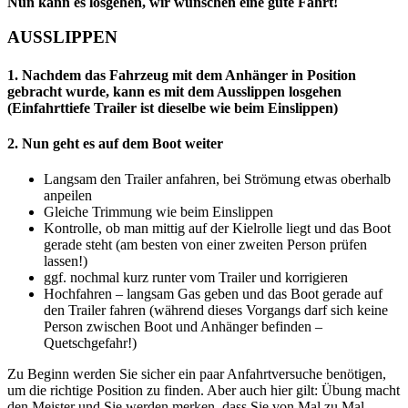
Nun kann es losgehen, wir wünschen eine gute Fahrt!
AUSSLIPPEN
1. Nachdem das Fahrzeug mit dem Anhänger in Position
gebracht wurde, kann es mit dem Ausslippen losgehen
(Einfahrttiefe Trailer ist dieselbe wie beim Einslippen)
2. Nun geht es auf dem Boot weiter
Langsam den Trailer anfahren, bei Strömung etwas oberhalb
anpeilen
Gleiche Trimmung wie beim Einslippen
Kontrolle, ob man mittig auf der Kielrolle liegt und das Boot
gerade steht (am besten von einer zweiten Person prüfen
lassen!)
ggf. nochmal kurz runter vom Trailer und korrigieren
Hochfahren – langsam Gas geben und das Boot gerade auf
den Trailer fahren (während dieses Vorgangs darf sich keine
Person zwischen Boot und Anhänger befinden –
Quetschgefahr!)
Zu Beginn werden Sie sicher ein paar Anfahrtversuche benötigen,
um die richtige Position zu finden. Aber auch hier gilt: Übung macht
den Meister und Sie werden merken, dass Sie von Mal zu Mal