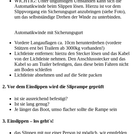
WICHTIG: Unter ungünstigen Umständen kann sich die
Automatikwinde beim Slippen lösen. Hierzu ist vor dem
Slippvorgang ein Sicherungsgurt anzubringen (siehe Foto),
um das selbstständige Drehen der Winde zu unterbinden.
Automatikwinde mit Sicherungsgurt
Vordere Langauflagen ca. 10cm herunterdrehen (vordere
Stützen erst bei Trailern ab 3000kg vorhanden!)
Lichtleiste entfernen: hierzu den Stecker lösen und das Kabel
von der Lichtleiste nehmen. Den Anschlussstecker und das
Kabel so am Trailer befestigen, dass diese beim Fahren nicht
am Boden schleifen
Lichtleiste abnehmen und auf die Seite packen
2. Vor dem Einslippen wird die Sliprampe geprüft
ist sie ausreichend befestigt?
Ist sie lang genug?
Je länger das Boot, umso flacher sollte die Rampe sein
3. Einslippen – los geht´s!
das Slippen mit nur einer Person ist möglich, wir empfehlen